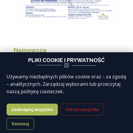
Najnowsze
PLIKI COOKIE I PRYWATNOŚĆ
Sekretariat nieczynny 5 czerwca 2026
Spotkanie informacyjne dla mężczyzn
Używamy niezbędnych plików cookie oraz – za zgodą
Moje dziecko mnie złości
– analitycznych. Zarządzaj wyborami lub przeczytaj
naszą politykę ciasteczek.
Jasna Strona Życia
Odzyskać światełko nadziei. Jak wspierać
Zaakceptuj wszystko
Odrzuć wszystko
nastolatka w depresji i nie zgubić w tym
Dostosuj
siebie?