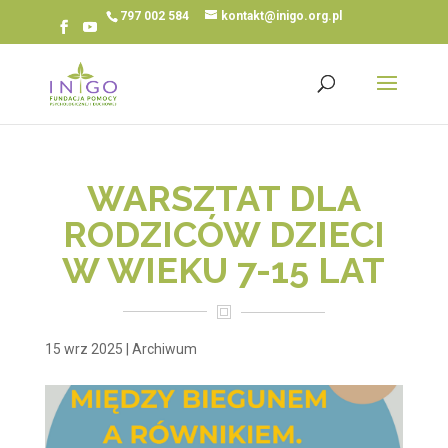
797 002 584
kontakt@inigo.org.pl
WARSZTAT DLA
RODZICÓW DZIECI
W WIEKU 7-15 LAT
15 wrz 2025
|
Archiwum