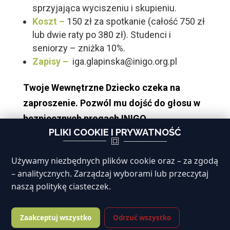
sprzyjająca wyciszeniu i skupieniu.
Koszt –
150 zł za spotkanie (całość 750 zł
lub dwie raty po 380 zł). Studenci i
seniorzy – zniżka 10%.
Zapisy –
iga.glapinska@inigo.org.pl
Twoje Wewnętrzne Dziecko czeka na
zaproszenie. Pozwól mu dojść do głosu w
bezpiecznych progach INIGO.
PLIKI COOKIE I PRYWATNOŚĆ
Warsztaty mają charakter rozwojowy i nie
zastępują psychoterapii.
Używamy niezbędnych plików cookie oraz – za zgodą
– analitycznych. Zarządzaj wyborami lub przeczytaj
naszą politykę ciasteczek.
Zaakceptuj wszystko
Odrzuć wszystko