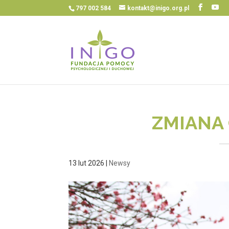
797 002 584
kontakt@inigo.org.pl
ZMIANA 
13 lut 2026
|
Newsy