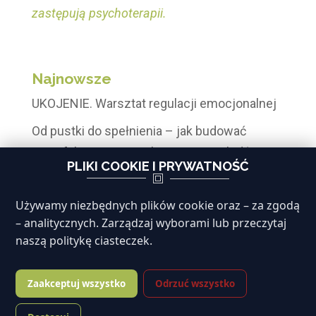
zastępują psychoterapii.
Najnowsze
UKOJENIE. Warsztat regulacji emocjonalnej
Od pustki do spełnienia – jak budować
satysfakcjonujące relacji z innymi ludźmi
PLIKI COOKIE I PRYWATNOŚĆ
Powstaje pierwszy Męski Krąg INIGO w
Warszawie
Używamy niezbędnych plików cookie oraz – za zgodą
– analitycznych. Zarządzaj wyborami lub przeczytaj
Psychoterapia grupowa dla osób
naszą politykę ciasteczek.
konsekrowanych
Superwizja jako kluczowy element ciągłego
Zaakceptuj wszystko
Odrzuć wszystko
rozwoju i profilaktyki zawodowej