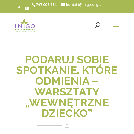
797 002 584
kontakt@inigo.org.pl
PODARUJ SOBIE
SPOTKANIE, KTÓRE
ODMIENIA –
WARSZTATY
„WEWNĘTRZNE
DZIECKO”