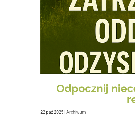
Odpocznij niec
r
22 paź 2025
|
Archiwum