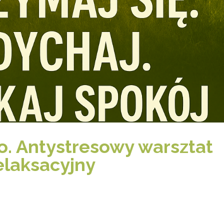
o. Antystresowy warsztat
elaksacyjny