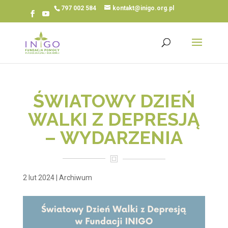
797 002 584
kontakt@inigo.org.pl
ŚWIATOWY DZIEŃ
WALKI Z DEPRESJĄ
– WYDARZENIA
2 lut 2024
|
Archiwum