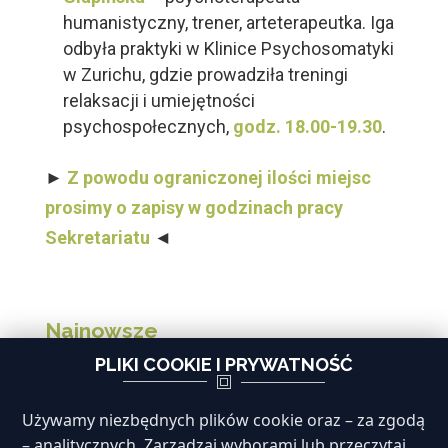
humanistyczny, trener, arteterapeutka. Iga
odbyła praktyki w Klinice Psychosomatyki
w Zurichu, gdzie prowadziła treningi
relaksacji i umiejętności
psychospołecznych,
godz. 18.00-19.30
.
►
Z powodu ograniczonej ilości miejsc
prosimy o zapisy w godzinach pracy
Sekretariatu
◄
Najnowsze
PLIKI COOKIE I PRYWATNOŚĆ
Sekretariat nieczynny 5 czerwca 2026
Spotkanie informacyjne dla mężczyzn
Używamy niezbędnych plików cookie oraz – za zgodą
Moje dziecko mnie złości
– analitycznych. Zarządzaj wyborami lub przeczytaj